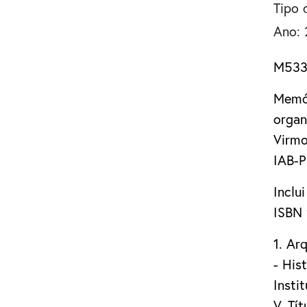
Tipo 
Ano: 
M53
Memór
organ
Virmo
IAB-P
Inclui
ISBN
1. Ar
- Hist
Insti
V. Tít