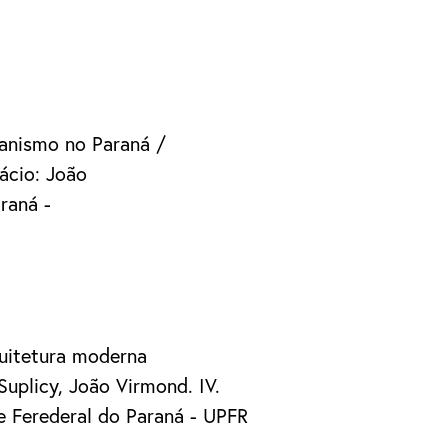
banismo no Paraná /
ácio: João
raná -
quitetura moderna
. Suplicy, João Virmond. IV.
de Ferederal do Paraná - UPFR